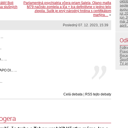
októ
ili! Boli
Parlamentná psychiatria včera priam šalela, Olano mafia
sept
asa slušných
M79 načisto zomlela a Iča + Ica definitívne v jedno telo
augu
zlepila. Sulík je prvý národný hrdina s certifikátom
júl 2
martýra…
»
jún 
máj 
Posledný 07. 12. 2023, 15:39
apríl
...
Od
Fotky
.
Prav
Rece
. ...
Šport
TV p
O DI... ...
..
Celá debata
|
RSS tejto debaty
logera