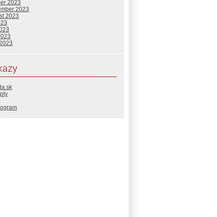
ber 2023
ember 2023
st 2023
023
2023
2023
 2023
kazy
da.sk
pty
rogram