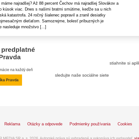
 máme najradšej? Až 88 percent Čechov má najradšej Slovákov a
o kúsok viac. Dnes s našimi bratmi smútime, keďže sa u nich
ská katastrofa. 24 ročný šialenec popravil a zranil desiatky
ojmesačným dieťaťom. Samozrejme, bolesť príbuzných je
e nasleduje množstvo [...]
 predplatné
Pravda
stiahnite si ap
ormácie na každý deň
sledujte naše sociálne siete
íka Pravda
Reklama
Otázky a odpovede
Podmienky používania
Cookies
 MEDIA SR a. s. 2026. Autorské práva sú vyhradené a vykonáva ich vydavateľ,
via