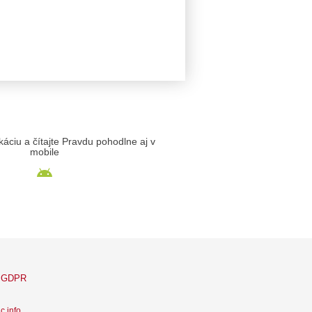
likáciu a čítajte Pravdu pohodlne aj v
mobile
GDPR
c info
.