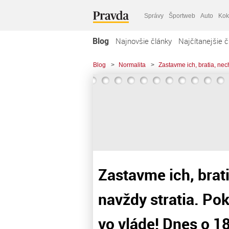
Správy
Športweb
Auto
Kok
Blog
Najnovšie články
Najčítanejšie č
Blog
>
Normalita
>
Zastavme ich, bratia, nec
Zastavme ich, brat
navždy stratia. Po
vo vláde! Dnes o 1