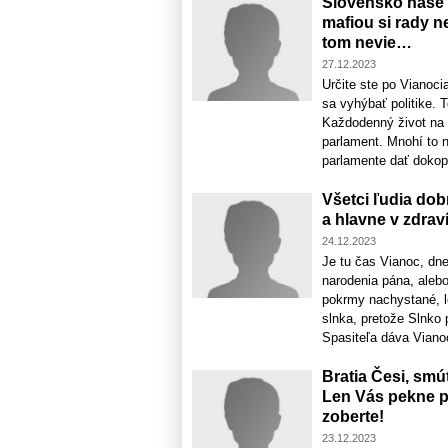
Slovensko naše 
mafiou si rady n
tom nevie…
27.12.2023
Určite ste po Vianocia
sa vyhýbať politike. T
Každodenný život na 
parlament. Mnohí to 
parlamente dať dokop
Všetci ľudia dob
a hlavne v zdraví
24.12.2023
Je tu čas Vianoc, dne
narodenia pána, alebo
pokrmy nachystané, l
slnka, pretože Slnko p
Spasiteľa dáva Vianoc
Bratia Česi, smú
Len Vás pekne 
zoberte!
23.12.2023