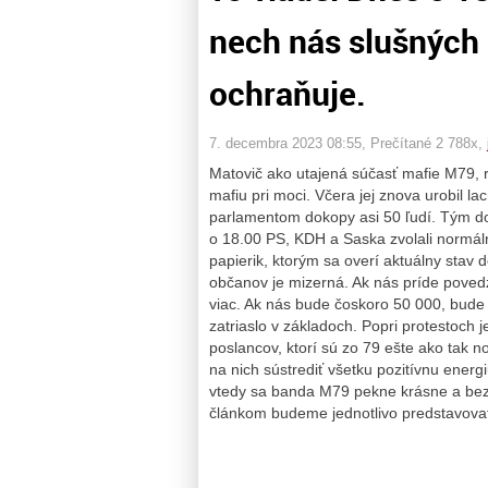
nech nás slušných
ochraňuje.
7. decembra 2023 08:55
, Prečítané 2 788x,
Matovič ako utajená súčasť mafie M79, ro
mafiu pri moci. Včera jej znova urobil l
parlamentom dokopy asi 50 ľudí. Tým dob
o 18.00 PS, KDH a Saska zvolali normálny
papierik, ktorým sa overí aktuálny stav 
občanov je mizerná. Ak nás príde poved
viac. Ak nás bude čoskoro 50 000, bude 
zatriaslo v základoch. Popri protestoch 
poslancov, ktorí sú zo 79 ešte ako tak n
na nich sústrediť všetku pozitívnu energ
vtedy sa banda M79 pekne krásne a bez 
článkom budeme jednotlivo predstavova