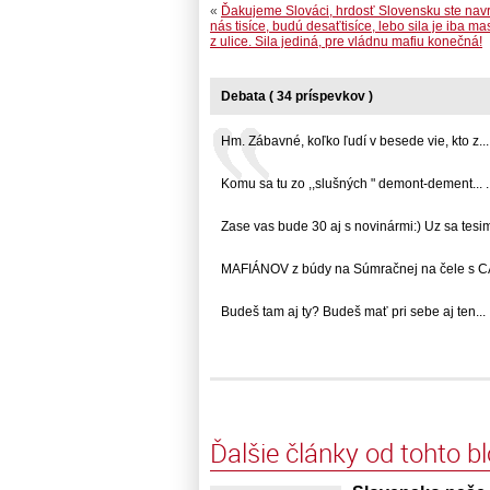
«
Ďakujeme Slováci, hrdosť Slovensku ste navrát
nás tisíce, budú desaťtisíce, lebo sila je iba m
z ulice. Sila jediná, pre vládnu mafiu konečná!
Debata ( 34 príspevkov )
Hm. Zábavné, koľko ľudí v besede vie, kto z... 
Komu sa tu zo ,,slušných " demont-dement... ..
Zase vas bude 30 aj s novinármi:) Uz sa tesim..
MAFIÁNOV z búdy na Súmračnej na čele s CAP
Budeš tam aj ty? Budeš mať pri sebe aj ten... .
Ďalšie články od tohto b