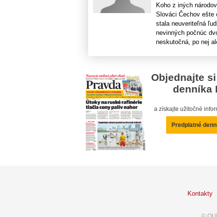
Koho z iných národov
Slováci Čechov ešte 
stala neuveriteľná ľud
nevinných počnúc dv
neskutočná, po nej al
Objednajte si
denníka 
a získajte užitočné inf
Predplatné denn
Kontakty
© OUR