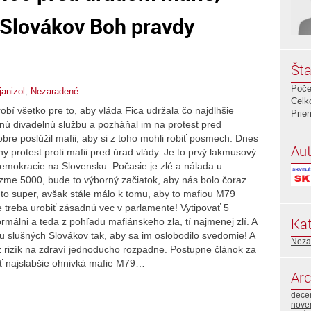
 Slovákov Boh pravdy
Šta
Poče
janizol
,
Nezaradené
Celk
bí všetko pre to, aby vláda Fica udržala čo najdlhšie
Prie
acnú divadelnú službu a pozháňal im na protest pred
re poslúžil mafii, aby si z toho mohli robiť posmech. Dnes
Aut
 protest proti mafii pred úrad vlády. Je to prvý lakmusový
demokracie na Slovensku. Počasie je zlé a nálada u
zme 5000, bude to výborný začiatok, aby nás bolo čoraz
to super, avšak stále málo k tomu, aby to mafiou M79
je treba urobiť zásadnú vec v parlamente! Vytipovať 5
Kat
ormálni a teda z pohľadu mafiánskeho zla, tí najmenej zlí. A
iu slušných Slovákov tak, aby sa im oslobodilo svedomie! A
Neza
rizík na zdraví jednoducho rozpadne. Postupne článok za
ť najslabšie ohnivká mafie M79…
Arc
dece
nove