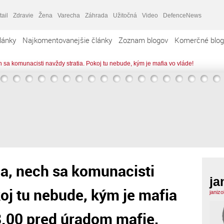
tail
Zdravie
Žena
Varecha
Záhrada
Užitočná
Video
DefenceNews
lánky
Najkomentovanejšie články
Zoznam blogov
Komerčné blog
h sa komunacisti navždy stratia. Pokoj tu nebude, kým je mafia vo vláde!
ia, nech sa komunacisti
ja
koj tu nebude, kým je mafia
janizo
8.00 pred úradom mafie,