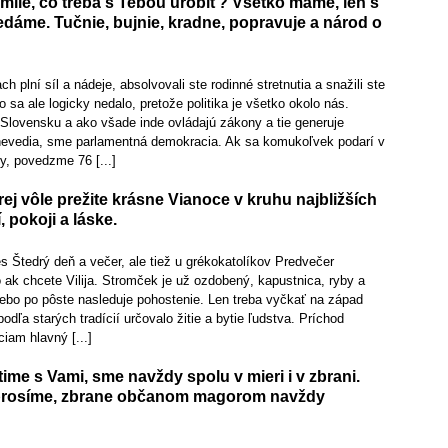
milé, čo treba s Tebou urobiť? Všetko máme, len s
edáme. Tučnie, bujnie, kradne, popravuje a národ o
ch plní síl a nádeje, absolvovali ste rodinné stretnutia a snažili ste
o sa ale logicky nedalo, pretože politika je všetko okolo nás.
Slovensku a ako všade inde ovládajú zákony a tie generuje
nevedia, sme parlamentná demokracia. Ak sa komukoľvek podarí v
y, povedzme 76 [...]
rej vôle prežite krásne Vianoce v kruhu najbližších
, pokoji a láske.
s Štedrý deň a večer, ale tiež u grékokatolíkov Predvečer
 ak chcete Vilija. Stromček je už ozdobený, kapustnica, ryby a
ebo po pôste nasleduje pohostenie. Len treba vyčkať na západ
odľa starých tradícií určovalo žitie a bytie ľudstva. Príchod
iam hlavný [...]
time s Vami, sme navždy spolu v mieri i v zbrani.
prosíme, zbrane občanom magorom navždy