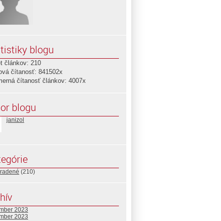
tistiky blogu
t článkov: 210
ová čítanosť: 841502x
merná čítanosť článkov: 4007x
or blogu
janizol
egórie
radené
(210)
hív
mber 2023
mber 2023