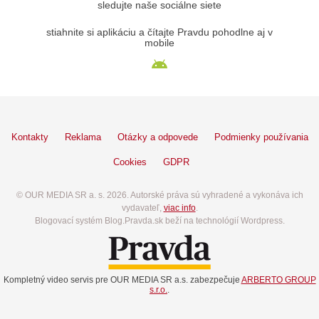
sledujte naše sociálne siete
stiahnite si aplikáciu a čítajte Pravdu pohodlne aj v
mobile
Kontakty
Reklama
Otázky a odpovede
Podmienky používania
Cookies
GDPR
© OUR MEDIA SR a. s. 2026. Autorské práva sú vyhradené a vykonáva ich
vydavateľ,
viac info
.
Blogovací systém Blog.Pravda.sk beží na technológií Wordpress.
Kompletný video servis pre OUR MEDIA SR a.s. zabezpečuje
ARBERTO GROUP
s.r.o.
.