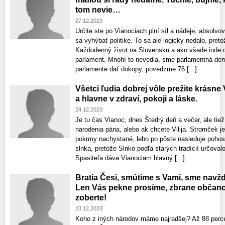
tom nevie…
27.12.2023
Určite ste po Vianociach plní síl a nádeje, absolvova
sa vyhýbať politike. To sa ale logicky nedalo, preto
Každodenný život na Slovensku a ako všade inde o
parlament. Mnohí to nevedia, sme parlamentná de
parlamente dať dokopy, povedzme 76 [...]
Všetci ľudia dobrej vôle prežite krásne
a hlavne v zdraví, pokoji a láske.
24.12.2023
Je tu čas Vianoc, dnes Štedrý deň a večer, ale tie
narodenia pána, alebo ak chcete Vilija. Stromček j
pokrmy nachystané, lebo po pôste nasleduje pohos
slnka, pretože Slnko podľa starých tradícií určovalo
Spasiteľa dáva Vianociam hlavný [...]
Bratia Česi, smútime s Vami, sme navždy
Len Vás pekne prosíme, zbrane obča
zoberte!
23.12.2023
Koho z iných národov máme najradšej? Až 88 perc