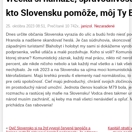
kto Slovensku pomôže, môj Ty
25. októbra 2023 08:51
, Prečítané 10 742x,
janizol
,
Nezaradené
Dnes určite občania Slovenska vyrazia do ulíc a budú hrdo niesť po
Hranola a nadšene skandovať heslá. Je čas súdruhovia, skoncovať 
západnými turistami! Blahobyt i holobyt my sami si dokážeme vyrobi
podprsenka, veľké utláča a malé pozdvihuje. Koho si volil? Komunist
ktorej strane? Komunistický zázrak, každý mal prácu, nikto nič nerob
percent, ale nikde ničoho nebolo a tak každý mal všetko a i tak všetc
nechýbalo. Je rok 2023 a na Slovensku sa ujíma moci komunistick
klérofašistami. Majú krehkú presilu 4 elementy nad normálosťou, to
pre celú spoločnosť. Cieľ majú jednoduchý, chrániť svojich zločin
im prostoduchý národ umožní. Jednota členov koalície M79 bola, j
rozmachu a rastúcej sily mafie na Slovensku! Vodca dnes takmer urči
národ musím zachrániť, aj keby ma mali všetci nenávidieť a opľuť. M
prichádza čas rabovania!
«
Ovič Slovensko si na žrď vyvesil červené tangáče a
Kapitáň stratil