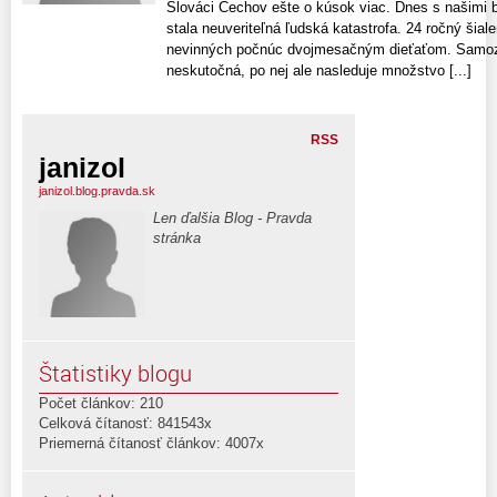
Slováci Čechov ešte o kúsok viac. Dnes s našimi 
stala neuveriteľná ľudská katastrofa. 24 ročný šiale
nevinných počnúc dvojmesačným dieťaťom. Samozr
neskutočná, po nej ale nasleduje množstvo [...]
RSS
janizol
janizol.blog.pravda.sk
Len ďalšia Blog - Pravda
stránka
Štatistiky blogu
Počet článkov: 210
Celková čítanosť: 841543x
Priemerná čítanosť článkov: 4007x