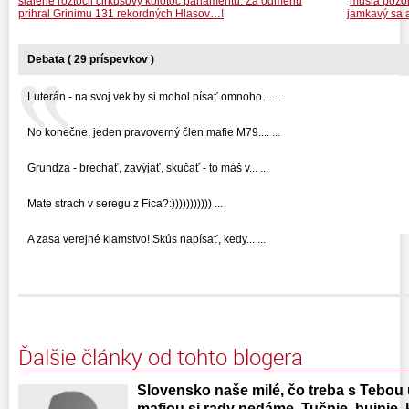
šialene roztočil cirkusový kolotoč parlamentu. Za odmenu
musia pozor
prihral Grinimu 131 rekordných Hlasov…!
jamkavý sa a
Debata ( 29 príspevkov )
Luterán - na svoj vek by si mohol písať omnoho... ...
No konečne, jeden pravoverný člen mafie M79.... ...
Grundza - brechať, zavýjať, skučať - to máš v... ...
Mate strach v seregu z Fica?:))))))))))) ...
A zasa verejné klamstvo! Skús napísať, kedy... ...
Ďalšie články od tohto blogera
Slovensko naše milé, čo treba s Tebou
mafiou si rady nedáme. Tučnie, bujnie,