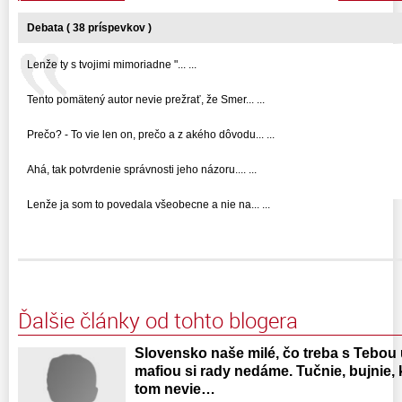
Debata ( 38 príspevkov )
Lenže ty s tvojimi mimoriadne "... ...
Tento pomätený autor nevie prežrať, že Smer... ...
Prečo? - To vie len on, prečo a z akého dôvodu... ...
Ahá, tak potvrdenie správnosti jeho názoru.... ...
Lenže ja som to povedala všeobecne a nie na... ...
Ďalšie články od tohto blogera
Slovensko naše milé, čo treba s Tebou
mafiou si rady nedáme. Tučnie, bujnie,
tom nevie…