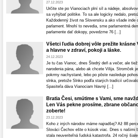
27.12.2023
Určite ste po Vianociach plní síl a nádeje, absolvova
sa vyhýbať politike. To sa ale logicky nedalo, preto
Každodenný život na Slovensku a ako všade inde o
parlament. Mnohí to nevedia, sme parlamentná de
parlamente dať dokopy, povedzme 76 [...]
Všetci ľudia dobrej vôle prežite krásne
a hlavne v zdraví, pokoji a láske.
24.12.2023
Je tu čas Vianoc, dnes Štedrý deň a večer, ale tie
narodenia pána, alebo ak chcete Vilija. Stromček j
pokrmy nachystané, lebo po pôste nasleduje pohos
slnka, pretože Slnko podľa starých tradícií určovalo
Spasiteľa dáva Vianociam hlavný [...]
Bratia Česi, smútime s Vami, sme navždy
Len Vás pekne prosíme, zbrane obča
zoberte!
23.12.2023
Koho z iných národov máme najradšej? Až 88 perc
Slováci Čechov ešte o kúsok viac. Dnes s našimi 
stala neuveriteľná ľudská katastrofa. 24 ročný šiale