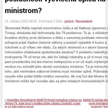
ministrom?
15. októbra 2023 08:55
, Prečítané 2 593x,
janizol
,
Nezaradené
Slovenská Mafia napriek enormnému úsiliu a až šialenej výpomoci
Trnavy, dokázala dať dohromady iba 79 poslancov. To je, s ohľadom
brutálne zločiny proti občanom a štátu v samotnej podstate mimoriad
schopná prijať žiadne ústavné zákony a postačí výpadok 4 kusov a 
čokoľvek a už vôbec nie vládu. Za akých okolností a v akom časov
mimoriadne očakávaná spoločenská situácia? V priebehu niekoľkýc
zoskupenia 79 už teraz vie, aké ho čakajú nástrahy a už si musí zv
pani prezidentka má iba miernu indispozíciu a on už soptí zvýšeným
nechce mu schváliť jeho skvelú nomináciu ministrov. Tá je mim
toho, aké minimálne odborné kritériá musí minister splniť. Polonád
navyše ešte pridal ďalšiu totálnu somarinu. Ak vraj ľud dal dôveru
ministrom môže byť rovnako ako za jeho mladých komunistických čia
«
Analytika Slovoligarch Mafii79 ihneď nariaďuje zmenu na
Mafia79 začala kla
Temno79. Inak hrozí v krátkej dobe nástup Úsvitu82 a tam
nové ministers
je už fakt reálna basa!
vedenie! Ter