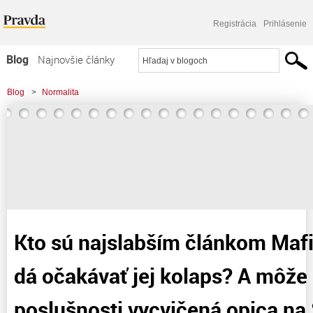
Registrácia
Prihlásenie
Blog
Najnovšie články
Najčítanejšie články
Blog
>
Normalita
Najkomentovanejšie články
>
Kto sú najslabším článkom Mafie79 a kedy sa dá očakávať jej kolaps? A môže
Zoznam blogov
byť aj k poslušnosti
Komerčné blogy
Kto sú najslabším článkom Mafi
dá očakávať jej kolaps? A môže 
poslušnosti vycvičená opica na