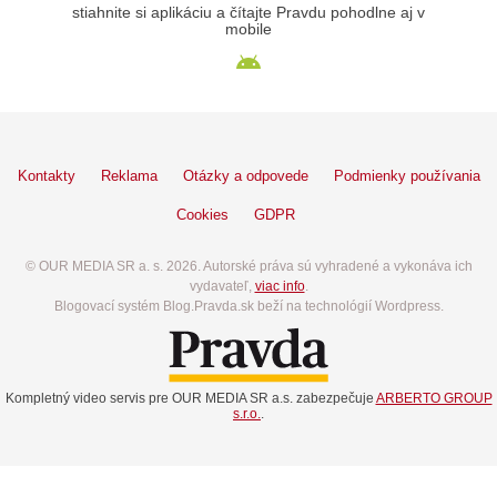
stiahnite si aplikáciu a čítajte Pravdu pohodlne aj v
mobile
Kontakty
Reklama
Otázky a odpovede
Podmienky používania
Cookies
GDPR
© OUR MEDIA SR a. s. 2026. Autorské práva sú vyhradené a vykonáva ich
vydavateľ,
viac info
.
Blogovací systém Blog.Pravda.sk beží na technológií Wordpress.
Kompletný video servis pre OUR MEDIA SR a.s. zabezpečuje
ARBERTO GROUP
s.r.o.
.