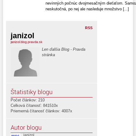
nevinných počnúc dvojmesačným dieťaťom. Samozr
neskutočná, po nej ale nasleduje množstvo [...]
RSS
janizol
janizol.blog.pravda.sk
Len ďalšia Blog - Pravda
stránka
Štatistiky blogu
Počet článkov: 210
Celková čítanosť: 841510x
Priemerná čítanosť článkov: 4007x
Autor blogu
janizol