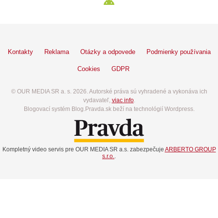
Kontakty
Reklama
Otázky a odpovede
Podmienky používania
Cookies
GDPR
© OUR MEDIA SR a. s. 2026. Autorské práva sú vyhradené a vykonáva ich
vydavateľ,
viac info
.
Blogovací systém Blog.Pravda.sk beží na technológií Wordpress.
Kompletný video servis pre OUR MEDIA SR a.s. zabezpečuje
ARBERTO GROUP
s.r.o.
.