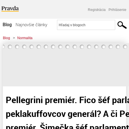
Registrácia
Prihlásenie
Blog
Najnovšie články
Najčítanejšie články
Blog
>
Normalita
Najkomentovanejšie články
>
Pellegrini premiér. Fico šéf parlamentu. Danko peklakuffovcov generál? A či
Zoznam blogov
Pellegrini premiér,
Komerčné blogy
Pellegrini premiér. Fico šéf pa
peklakuffovcov generál? A či Pe
premiér, Šimečka šéf parlament