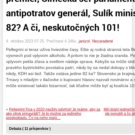
antipotratov generál, Sulík mini
82? A či, neskutočných 101!
4. októbra 2023 07:25
, Prečítané 4 246x,
janizol
,
Nezaradené
Pellegrini si teraz užíva hviezdne časy. Ešte aj rodná stranná teta
výsmech pod vplyvom alkoholu. A pritom to nie je žiadna sranda. Pe
vplyvom pekla zľava a svetlom nádeje sprava. Kebyže sa môže slo
pravého bystrického povstalca patrí, nikdy by sa nedal dokopy s klé
nikdy, KDH asi tiež. Takže ostáva jedine 82 ka? Slovensko je krajina
Trnavy s mladým v tlačovke o kupovaní hlasov nazvali novinárov a 
môže existovať takáto bizarnosť, tak kľudne môže byť aj koalícia 10
«
Pellegrini Fica v 2020 navždy odvrhol! Je reálne, aby sa
Milí drahí jedinečn
ako otrok prinavrátil? Je to možné za jediného
ste porodili a čo st
predpokladu. Čo na neho majú…
Debata ( 11 príspevkov )