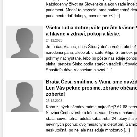
Každodenný život na Slovensku a ako všade inde o
parlament. Mnohí to nevedia, sme parlamentná de
parlamente dať dokopy, povedzme 76 [...]
Všetci ľudia dobrej vôle prežite krásne
a hlavne v zdraví, pokoji a láske.
24.12.2023
Je tu čas Vianoc, dnes Štedrý deň a večer, ale tie
narodenia pána, alebo ak chcete Vilija. Stromček j
pokrmy nachystané, lebo po pôste nasleduje pohos
slnka, pretože Slnko podľa starých tradícií určovalo
Spasiteľa dáva Vianociam hlavný [...]
Bratia Česi, smútime s Vami, sme navždy
Len Vás pekne prosíme, zbrane obča
zoberte!
23.12.2023
Koho z iných národov máme najradšej? Až 88 perc
Slováci Čechov ešte o kúsok viac. Dnes s našimi 
stala neuveriteľná ľudská katastrofa. 24 ročný šiale
nevinných počnúc dvojmesačným dieťaťom. Samozr
neskutočná, po nej ale nasleduje množstvo [...]