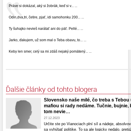
Práve si dokázal, aký si žobrák, keď si v... ...
Odin,dva,tri, četire, pjať, idi samohonku 200... ...
Ty šuhajko nevieš narátať ani do päť. Pellé... ...
Jarko, ďakujem, už som mal o Teba obavu, to... ...
Keby len smer, celý sa mi zdáš nejaký pomätený... ...
Ďalšie články od tohto blogera
Slovensko naše milé, čo treba s Tebou
mafiou si rady nedáme. Tučnie, bujnie,
tom nevie…
27.12.2023
Určite ste po Vianociach plní síl a nádeje, absolvova
sa vyhýbať politike. To sa ale logicky nedalo, preto