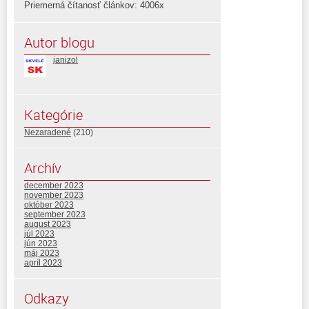
Priemerná čítanosť článkov: 4006x
Autor blogu
janizol
Kategórie
Nezaradené
(210)
Archív
december 2023
november 2023
október 2023
september 2023
august 2023
júl 2023
jún 2023
máj 2023
apríl 2023
Odkazy