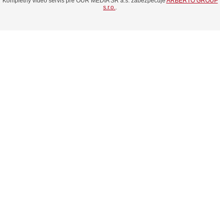
Kompletný video servis pre OUR MEDIA SR a.s. zabezpečuje
ARBERTO GROUP
s.r.o.
.