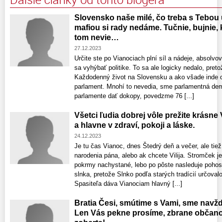
Slovensko naše milé, čo treba s Tebou
mafiou si rady nedáme. Tučnie, bujnie,
tom nevie…
27.12.2023
Určite ste po Vianociach plní síl a nádeje, absolvova
sa vyhýbať politike. To sa ale logicky nedalo, preto
Každodenný život na Slovensku a ako všade inde o
parlament. Mnohí to nevedia, sme parlamentná de
parlamente dať dokopy, povedzme 76 [...]
Všetci ľudia dobrej vôle prežite krásne
a hlavne v zdraví, pokoji a láske.
24.12.2023
Je tu čas Vianoc, dnes Štedrý deň a večer, ale tie
narodenia pána, alebo ak chcete Vilija. Stromček j
pokrmy nachystané, lebo po pôste nasleduje pohos
slnka, pretože Slnko podľa starých tradícií určovalo
Spasiteľa dáva Vianociam hlavný [...]
Bratia Česi, smútime s Vami, sme navždy
Len Vás pekne prosíme, zbrane obča