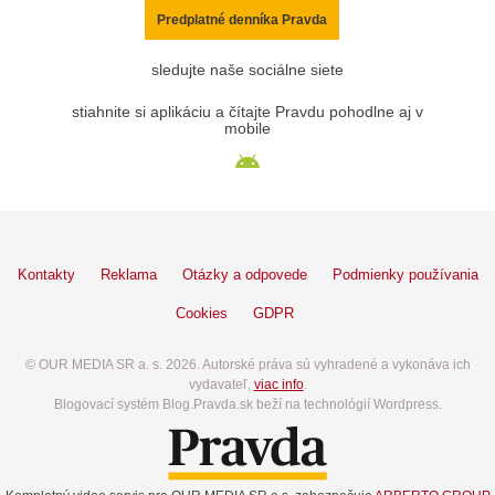
Predplatné denníka Pravda
sledujte naše sociálne siete
stiahnite si aplikáciu a čítajte Pravdu pohodlne aj v
mobile
Kontakty
Reklama
Otázky a odpovede
Podmienky používania
Cookies
GDPR
© OUR MEDIA SR a. s. 2026. Autorské práva sú vyhradené a vykonáva ich
vydavateľ,
viac info
.
Blogovací systém Blog.Pravda.sk beží na technológií Wordpress.