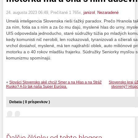
24. augusta 2023 06:49
, Prečítané 1 765x,
janizol
,
Nezaradené
Umelá inteligencia Slovenska rieši ťažký paradox. Prečo Hranola tak
za ním, fotia sa s ním a za čo mu dajú, myslené hlas do urny, mysle
UIS odpovedala jednoducho, staré súdružky túžia po mladých komun
kedy komunisti nič nerobili, len rozkazovali, tyranizovali a ožierali sa
vrchol dosiahol, myslené, má ten najdrahší oblek, auto miliónové pr
motorku a o 40 rokov mladšiu frajerku. Súdružky Seniorky mysľou s
komunizmu spomínajú.
«
Slováci Slovensko aké chcú! Smer a na Hlas a na Stráž
Slovensko kraj úž
Rusko? A čo tak naša Super Európa.
stvorený? Hlúpo
Debata ( 0 príspevkov )
Ďalšie články od tohto blogera