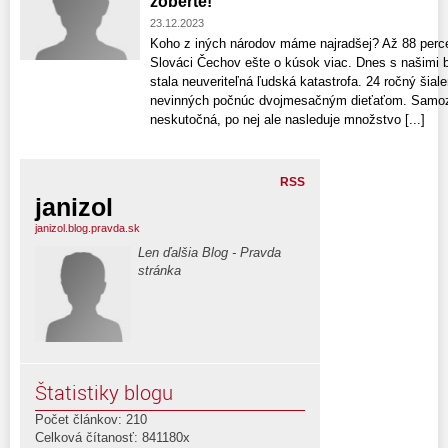
zoberte!
23.12.2023
Koho z iných národov máme najradšej? Až 88 perc
Slováci Čechov ešte o kúsok viac. Dnes s našimi 
stala neuveriteľná ľudská katastrofa. 24 ročný šiale
nevinných počnúc dvojmesačným dieťaťom. Samozr
neskutočná, po nej ale nasleduje množstvo [...]
RSS
janizol
janizol.blog.pravda.sk
Len ďalšia Blog - Pravda
stránka
Štatistiky blogu
Počet článkov: 210
Celková čítanosť: 841180x