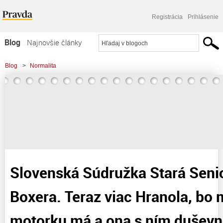
Registrácia
Prihlásenie
Blog
Najnovšie články
Najčítanejšie články
Blog
>
Normalita
Najkomentovanejšie články
>
Slovenská Súdružka Stará Seniorka milovala Boxera. Teraz viac Hranola, bo
Zoznam blogov
mladú frajárku i motorku
Komerčné blogy
Slovenská Súdružka Stará Seni
Boxera. Teraz viac Hranola, bo m
motorku má a ona s ním duševne