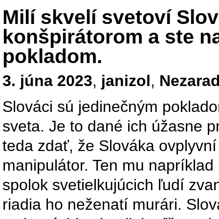
Milí skvelí svetoví Slo
konšpirátorom a ste n
pokladom.
3. júna 2023
,
janizol
,
Nezara
Slováci sú jedinečným poklado
sveta. Je to dané ich úžasne 
teda zdať, že Slováka ovplyvní
manipulátor. Ten mu napríklad p
spolok svetielkujúcich ľudí zvan
riadia ho neženatí murári. Slov