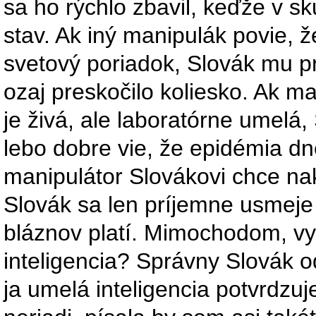
sa ho rýchlo zbavil, keďže v s
stav. Ak iný manipulák povie, ž
svetový poriadok, Slovák mu pr
ozaj preskočilo koliesko. Ak m
je živá, ale laboratórne umelá
lebo dobre vie, že epidémia dn
manipulátor Slovákovi chce nak
Slovák sa len príjemne usmeje a
bláznov platí. Mimochodom, vy
inteligencia? Správny Slovák 
ja umelá inteligencia potvrdzu