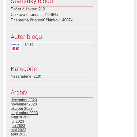
Štatistiky blogu
Počet článkov: 210
Celková čítanosť: 841494x
Priemerná čítanosť článkov: 4007x
Autor blogu
janizol
Kategórie
Nezaradené
(210)
Archív
december 2023
november 2023
október 2023
september 2023
august 2023
júl 2023
jún 2023
máj 2023
apríl 2023