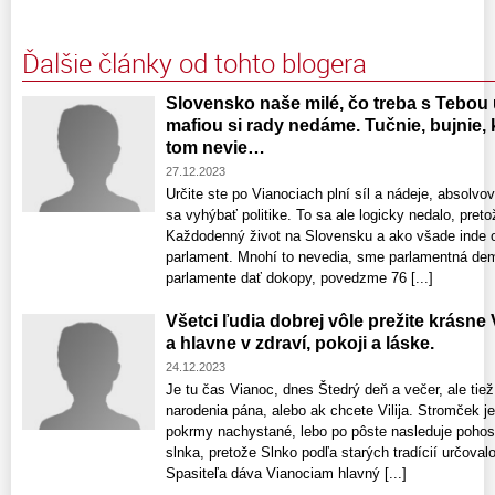
Ďalšie články od tohto blogera
Slovensko naše milé, čo treba s Tebou
mafiou si rady nedáme. Tučnie, bujnie,
tom nevie…
27.12.2023
Určite ste po Vianociach plní síl a nádeje, absolvova
sa vyhýbať politike. To sa ale logicky nedalo, preto
Každodenný život na Slovensku a ako všade inde o
parlament. Mnohí to nevedia, sme parlamentná de
parlamente dať dokopy, povedzme 76 [...]
Všetci ľudia dobrej vôle prežite krásne
a hlavne v zdraví, pokoji a láske.
24.12.2023
Je tu čas Vianoc, dnes Štedrý deň a večer, ale tie
narodenia pána, alebo ak chcete Vilija. Stromček j
pokrmy nachystané, lebo po pôste nasleduje pohos
slnka, pretože Slnko podľa starých tradícií určovalo
Spasiteľa dáva Vianociam hlavný [...]