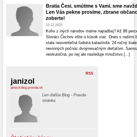
Bratia Česi, smútime s Vami, sme navždy
Len Vás pekne prosíme, zbrane obča
zoberte!
23.12.2023
Koho z iných národov máme najradšej? Až 88 perc
Slováci Čechov ešte o kúsok viac. Dnes s našimi 
stala neuveriteľná ľudská katastrofa. 24 ročný šiale
nevinných počnúc dvojmesačným dieťaťom. Samozr
neskutočná, po nej ale nasleduje množstvo [...]
RSS
janizol
janizol.blog.pravda.sk
Len ďalšia Blog - Pravda
stránka