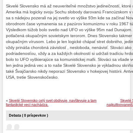
Skvelé Slovensko má až neuveriteľné množstvo jedinečností, ktoré 
Amerika má logicky svoju Sochu slobody darovanú Francúzskom v r
sa s nádejou pozerali na jej svetlo vo výške 93m kde sa začínal Nov
obrodnom čase vymanenia sa z pazúrov komunizmu v roku 1967 túži
Výsledkom túžob bolo svetlo nad UFO vo výške 95m nad Dunajom. 
potlačená okupačným sovietskym terorom. Dnes Slovensko takmer 
okupačným vírusom. Lebo je len logické chápať stret dobrého, jedi
vždy prináša chorobná závislosť , nesloboda, nenávisť. Slováci ako 
podriadenosťou, vždy a za každých okolností si udržali tradíciu hrdos
bolo to UFO vyškierajúce sa komunistickej mafii. Slováci sa všade vo
len jedna jediná vec a to naše Skvelé Slovensko je výkladnou skriň
také Švajčiarsko nikdy neporazí Slovensko v hokejovej histórii. An
USA, tretie Slovenskočesko.
«
Skvelé Slovensko celý svet obdivuje, navštevuje a tam
Skvelé 
fantastické veci nachádza.
najkultivovanejš
Debata ( 0 príspevkov )