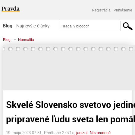
Registrácia
Prihlásenie
Blog
Najnovšie články
Najčítanejšie články
Blog
>
Normalita
Najkomentovanejšie články
>
Skvelé Slovensko svetovo jedinečné, vždy pripravené ľudu sveta len
Zoznam blogov
pomáhať.
Komerčné blogy
Skvelé Slovensko svetovo jedin
pripravené ľudu sveta len pomá
19. mája 2023 07:31
, Prečítané 2 071x,
janizol
,
Nezaradené