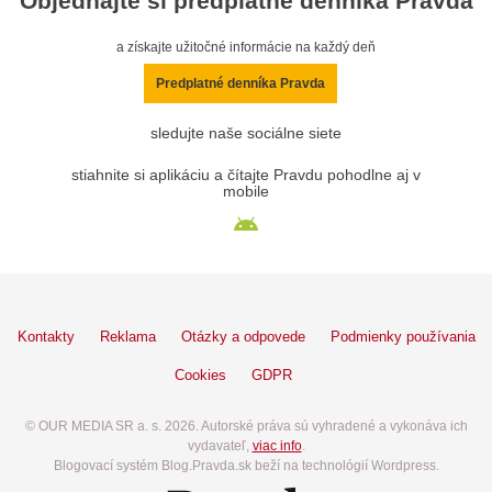
Objednajte si predplatné denníka Pravda
a získajte užitočné informácie na každý deň
Predplatné denníka Pravda
sledujte naše sociálne siete
stiahnite si aplikáciu a čítajte Pravdu pohodlne aj v
mobile
Kontakty
Reklama
Otázky a odpovede
Podmienky používania
Cookies
GDPR
© OUR MEDIA SR a. s. 2026. Autorské práva sú vyhradené a vykonáva ich
vydavateľ,
viac info
.
Blogovací systém Blog.Pravda.sk beží na technológií Wordpress.